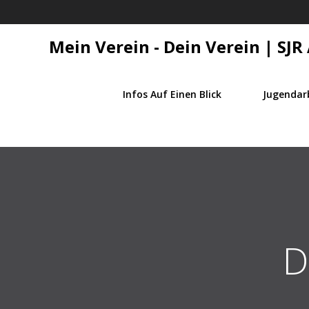
Zum
Inhalt
springen
Mein Verein - Dein Verein | SJ
Infos Auf Einen Blick
Jugendarb
D